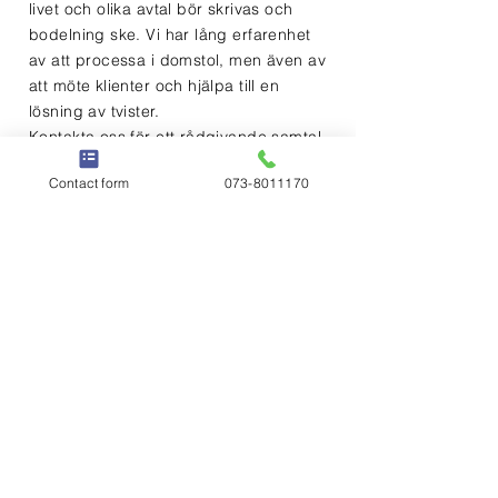
livet och olika avtal bör skrivas och
bodelning ske. Vi har lång erfarenhet
av att processa i domstol, men även av
att möte klienter och hjälpa till en
lösning av tvister.
Kontakta oss för ett rådgivande samtal
och information om vad en
Contact form
073-8011170
tvistemålsprocess innebär. Vi tar inte
brottmål, men kan vara ditt
målsägandebiträde.
Vi tar tvistemål vid Stockholms
tingsrätt, Solna tingsrätt, Attunda
tingsrätt, Södertörns tingsrätt, Nacka
tingsrätt, Gävle tingsrätt, Göteborgs
tingsrätt, Luleå tingsrätt bland annat.
Juridisk rådgivning ges även på
engelska. Skriv eller ring för
tidsbokning.
Call us to make an appointment.